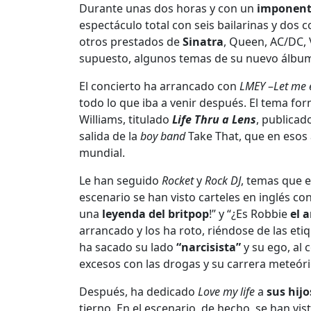
Durante unas dos horas y con un
imponent
espectáculo total con seis bailarinas y dos 
otros prestados de
Sinatra
, Queen, AC/DC, 
supuesto, algunos temas de su nuevo álb
El concierto ha arrancado con
LMEY
–
Let me 
todo lo que iba a venir después. El tema fo
Williams, titulado
Life Thru a Lens
, publicad
salida de la
boy band
Take That, que en esos 
mundial.
Le han seguido
Rocket
y
Rock DJ
, temas que e
escenario se han visto carteles en inglés con
una
leyenda del britpop
!” y “¿Es Robbie
el 
arrancado y los ha roto, riéndose de las et
ha sacado su lado
“narcisista”
y su ego, al 
excesos con las drogas y su carrera meteór
Después, ha dedicado
Love my life
a
sus hijo
tierno. En el escenario, de hecho, se han vis