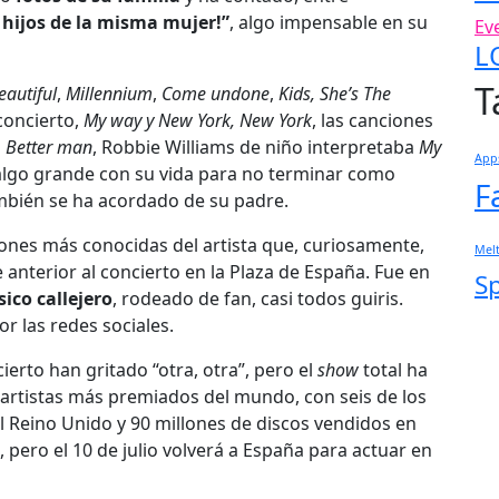
 hijos de la misma mujer!”
, algo impensable en su
Ev
L
T
autiful
,
Millennium
,
Come undone
,
Kids, She’s The
concierto,
My way y New York, New York
, las canciones
a
Better man
, Robbie Williams de niño interpretaba
My
App
 algo grande con su vida para no terminar como
F
también se ha acordado de su padre.
iones más conocidas del artista que, curiosamente,
Mel
anterior al concierto en la Plaza de España. Fue en
S
ico callejero
, rodeado de fan, casi todos guiris.
r las redes sociales.
ierto han gritado “otra, otra”, pero el
show
total ha
s artistas más premiados del mundo, con seis de los
l Reino Unido y 90 millones de discos vendidos en
, pero el 10 de julio volverá a España para actuar en