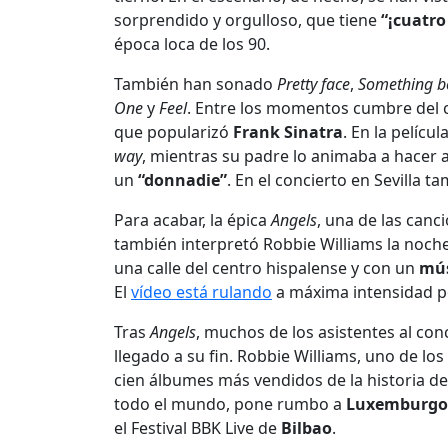
sorprendido y orgulloso, que tiene
“¡cuatro
época loca de los 90.
También han sonado
Pretty face
,
Something be
One
y
Feel
. Entre los momentos cumbre del 
que popularizó
Frank Sinatra
. En la películ
way
, mientras su padre lo animaba a hacer
un
“donnadie”
. En el concierto en Sevilla 
Para acabar, la épica
Angels
, una de las canc
también interpretó Robbie Williams la noche 
una calle del centro hispalense y con un
mús
El
vídeo está rulando
a máxima intensidad po
Tras
Angels
, muchos de los asistentes al conc
llegado a su fin. Robbie Williams, uno de lo
cien álbumes más vendidos de la historia de
todo el mundo, pone rumbo a
Luxemburgo
el Festival BBK Live de
Bilbao
.