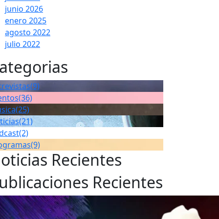
junio 2026
enero 2025
agosto 2022
julio 2022
ategorias
trevistas
(9)
entos
(36)
sica
(25)
ticias
(21)
dcast
(2)
ogramas
(9)
oticias Recientes
ublicaciones Recientes