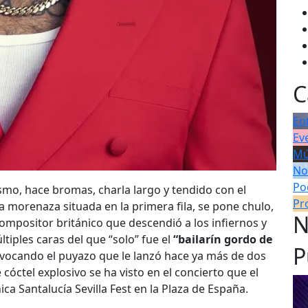
C
En
Ev
Mú
No
Po
mismo, hace bromas, charla largo y tendido con el
Pr
a morenaza situada en la primera fila, se pone chulo,
N
compositor británico que descendió a los infiernos y
tiples caras del que “solo” fue el
“bailarín gordo de
P
vocando el puyazo que le lanzó hace ya más de dos
 cóctel explosivo se ha visto en el concierto que el
ca Santalucía Sevilla Fest en la Plaza de España.