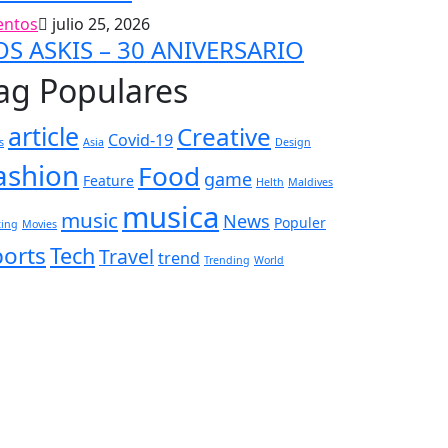
entos
julio 25, 2026
OS ASKIS – 30 ANIVERSARIO
ag Populares
article
Creative
Covid-19
s
Asia
Design
ashion
Food
game
Feature
Helth
Maldives
musica
music
News
Populer
ting
Movies
ports
Tech
Travel
trend
Trending
World