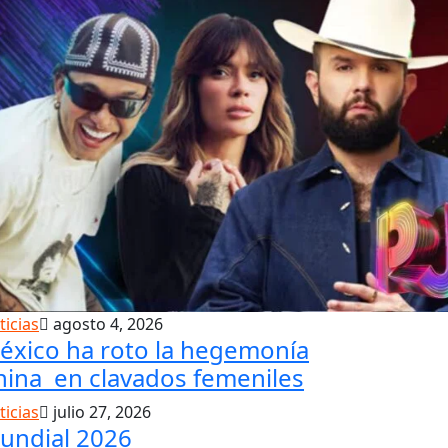
ticias
agosto 4, 2026
éxico ha roto la hegemonía
hina en clavados femeniles
ticias
julio 27, 2026
undial 2026