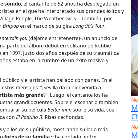
e sonido
, el cantante de 52 años ha desplegado un
coristas en el que ha interpretado sus grandes éxitos y
Village People, The Weather Girls… También, por
um
Britpop
en el marco de su gira
Long 90’s Tour
.
entertain you
(déjame entretenerte)-, un anuncio de
rma parte del álbum debut en solitario de Robbie
o en 1997, justo dos años después de su traumática
años estaba en la cumbre de un éxito masivo y
l público y el artista han bailado con ganas. En el
 estos mensajes: “¡Sevilla da la bienvenida a
artista más grande
?”. Luego, el cantante los ha
No
iquetas grandilocuentes. Sobre el escenario también
M
comparar su película
Better man
sobre su vida, sus
C
ica con
El Padrino II
. Risas cachondas.
No
s
y a los de su público, mostrando su lado más
M
to
fotos de su familia
y ha contado, entre