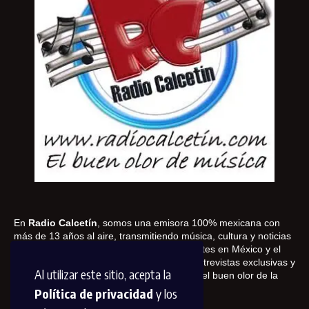
En
Radio Calcetín
, somos una emisora 100% mexicana con
más de 13 años al aire, transmitiendo música, cultura y noticias
a través de internet. Conectamos con oyentes en México y el
mundo, ofreciendo contenido innovador, entrevistas exclusivas y
Al utilizar este sitio, acepta la
cobertura de los mejores eventos. ¡Somos el buen olor de la
música!
Política de privacidad
y los