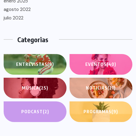
enero 2025
agosto 2022
julio 2022
Categorias
ENTREVISTAS
(9)
EVENTOS
(40)
MÚSICA
(25)
NOTICIAS
(21)
PODCAST
(2)
PROGRAMAS
(9)