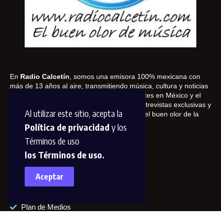
En
Radio Calcetín
, somos una emisora 100% mexicana con
más de 13 años al aire, transmitiendo música, cultura y noticias
a través de internet. Conectamos con oyentes en México y el
mundo, ofreciendo contenido innovador, entrevistas exclusivas y
Al utilizar este sitio, acepta la
cobertura de los mejores eventos. ¡Somos el buen olor de la
música!
Política de privacidad
y los
Términos de uso
los Términos de uso.
Información Adicional
Aceptar
Conócenos
Aviso de Privacidad
Plan de Medios
Contáctanos